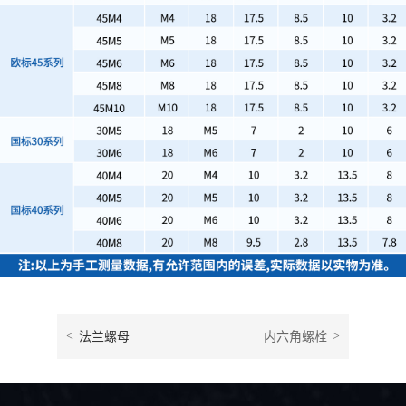
<
法兰螺母
内六角螺栓
>