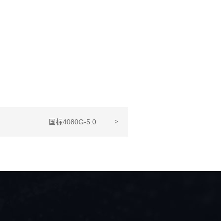
国标4080G-5.0
>