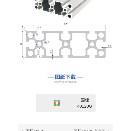
国标
40120G